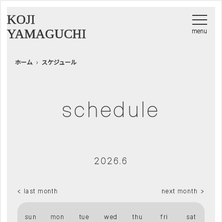
KOJI
YAMAGUCHI
ホーム
スケジュール
schedule
2026.6
< last month
next month >
sun
mon
tue
wed
thu
fri
sat