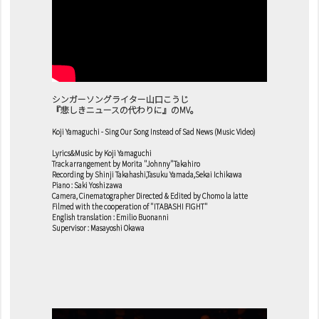
シンガーソングライター山口こうじ
『悲しきニュースの代わりに』のMV。
Koji Yamaguchi - Sing Our Song Instead of Sad News (Music Video)
Lyrics&Music by Koji Yamaguchi
Track arrangement by Morita "Johnny"Takahiro
Recording by Shinji Takahashi,Tasuku Yamada,Sekai Ichikawa
Piano : Saki Yoshizawa
Camera, Cinematographer Directed & Edited by Chomo la latte
Filmed with the cooperation of "ITABASHI FIGHT"
English translation : Emilio Buonanni
Supervisor : Masayoshi Okawa