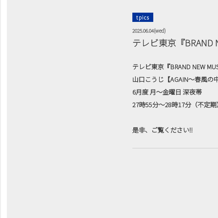
tpics
2025.06.04(wed)
テレビ東京『BRAND 
テレビ東京『BRAND NEW MU
山口こうじ【AGAIN〜春風の
6月度 月〜金曜日 深夜帯
27時55分〜28時17分（不定
是非、ご覧ください‼