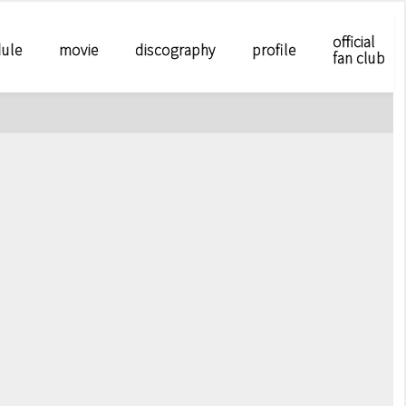
official
ule
movie
discography
profile
fan club