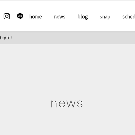
home
news
blog
snap
sched
されます！
news