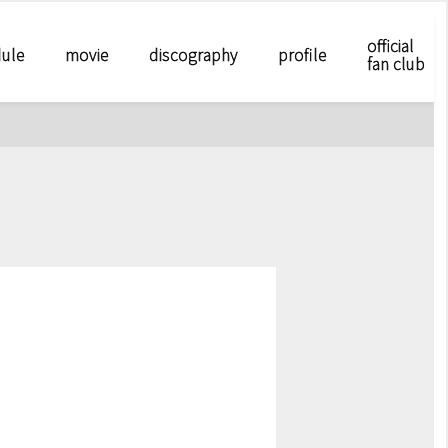
official
ule
movie
discography
profile
fan club