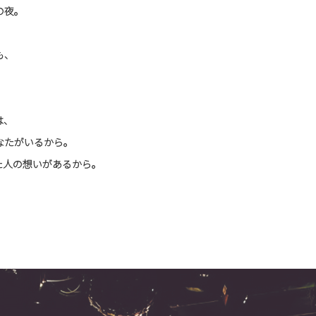
の夜。
も、
。
は、
なたがいるから。
た人の想いがあるから。